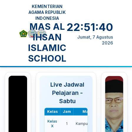
KEMENTERIAN
AGAMA REPUBLIK
INDONESIA
22:51:40
MAS AL
IHSAN
Jumat, 7 Agustus
2026
ISLAMIC
SCHOOL
Live Jadwal
Pelajaran -
Sabtu
Kelas
Jam
Mata Pelajaran
Wakt
09:0
Kelas
1
Kampung Inggris Bekasi
-
X
13:0